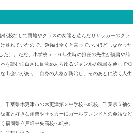
を転校なしで団地やクラスの友達と遊んだりサッカーのクラ
明け暮れていたので、勉強は全くと言っていいほどしなかった
ました）。ただ、小学校５・６年生時の担任の先生が読書や詩
、本を読む面白さに目覚めあらゆるジャンルの読書を通じて知
重な出会いがあり、自身の人格が陶冶し、そのあとに続く人生
。
い、千葉県木更津市の木更津第３中学校へ転校。千葉県立袖ケ
や級友と好きな洋楽やサッカーにガールフレンドとの会話など
泣く福岡県立戸畑中央高校へ転校。
離）に打ち込みました。