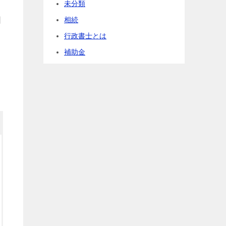
未分類
相続
困
行政書士とは
補助金