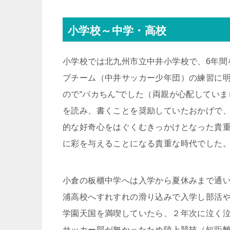
小学校～中学・高校
小学校では北九州市立中井小学校で、6年間
ブチーム（中井サッカー少年団）の練習に
ので“バカちん”でした（両親が心配してい
を読み、書くことを奨励していたおかげで
的な好奇心をはぐくむきっかけとなった貴
に彩を与えることになる貴重な時代でした
小倉の板櫃中学へは入学から夏休みまで通
浦高校へすれすれの滑り込みで入学し部活
学園天国を満喫していたら、２年次に泣く
サッカー部が無かったため陸上競技（短距