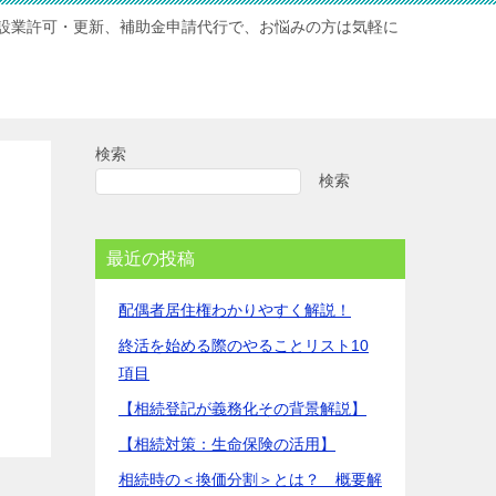
設業許可・更新、補助金申請代行で、お悩みの方は気軽に
検索
検索
最近の投稿
配偶者居住権わかりやすく解説！
終活を始める際のやることリスト10
項目
【相続登記が義務化その背景解説】
【相続対策：生命保険の活用】
相続時の＜換価分割＞とは？ 概要解