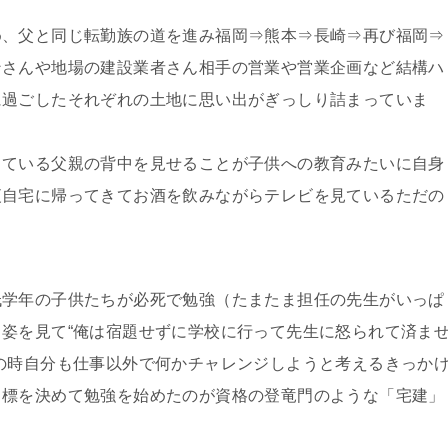
め、父と同じ転勤族の道を進み福岡⇒熊本⇒長崎⇒再び福岡⇒
ンさんや地場の建設業者さん相手の営業や営業企画など結構ハ
に過ごしたそれぞれの土地に思い出がぎっしり詰まっていま
している父親の背中を見せることが子供への教育みたいに自身
夜自宅に帰ってきてお酒を飲みながらテレビを見ているただの
低学年の子供たちが必死で勉強（たまたま担任の先生がいっぱ
姿を見て“俺は宿題せずに学校に行って先生に怒られて済ま
の時自分も仕事以外で何かチャレンジしようと考えるきっか
目標を決めて勉強を始めたのが資格の登竜門のような「宅建」