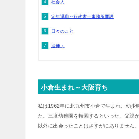
社会人
定年退職～行政書士事務所開設
日々のこと
追伸；
小倉生まれ～大阪育ち
私は1962年に北九州市小倉で生まれ、幼
た。三度幼稚園を転園するといった、父親
以外に出会ったことはさすがにありません