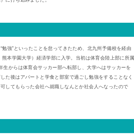
“勉強”といったことを怠ってきたため、北九州予備校を経由
現：熊本学園大学）経済学部に入学。当初は体育会陸上部に所
年生からは体育会サッカー部へ転部し、大学へはサッカーを
席した後はアパートと学食と部室で過ごし勉強をすることなく
許可してもらった会社へ就職しなんとか社会人へなったので