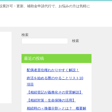
設業許可・更新、補助金申請代行で、お悩みの方は気軽に
検索
検索
最近の投稿
配偶者居住権わかりやすく解説！
終活を始める際のやることリスト10
項目
【相続登記が義務化その背景解説】
【相続対策：生命保険の活用】
相続時の＜換価分割＞とは？ 概要解