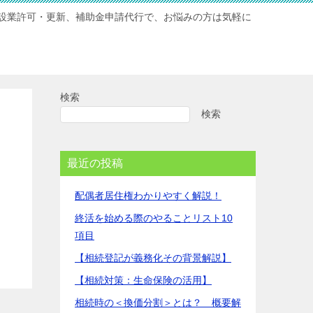
設業許可・更新、補助金申請代行で、お悩みの方は気軽に
検索
検索
最近の投稿
配偶者居住権わかりやすく解説！
終活を始める際のやることリスト10
項目
【相続登記が義務化その背景解説】
【相続対策：生命保険の活用】
相続時の＜換価分割＞とは？ 概要解