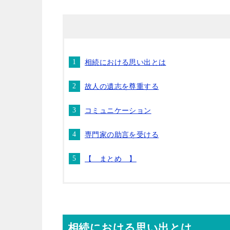
相続における思い出とは
故人の遺志を尊重する
コミュニケーション
専門家の助言を受ける
【 まとめ 】
相続における思い出とは